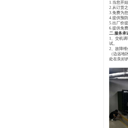
1.当您
2.从订
3.免费为
4.提供
5.出厂
6.提供
二.服务承
1、交机
试。
2、故障
（边远地
处在良好