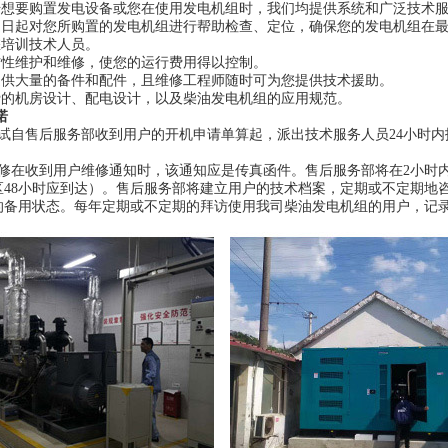
开始想要购置发电设备或您在使用发电机组时，我们均提供系统和广泛技术
货之日起对您所购置的发电机组进行帮助检查、定位，确保您的发电机组在
您培训技术人员。
预防性维护和维修，使您的运行费用得以控制。
价提供大量的备件和配件，且维修工程师随时可为您提供技术援助。
免费的机房设计、配电设计，以及柴油发电机组的应用规范。
诺
调试自售后服务部收到用户的开机申请单算起，派出技术服务人员24小时
维修在收到用户维修通知时，该通知应是传真函件。售后服务部将在2小时
区48小时应到达）。售后服务部将建立用户的技术档案，定期或不定期地
的备用状态。每年定期或不定期的拜访使用我司柴油发电机组的用户，记